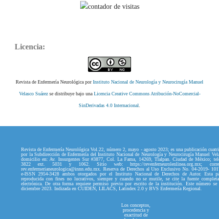
Licencia:
Revista de Enfermería Neurológica por
Instituto Nacional de Neurología y Neurocirugía Manuel
Velasco Suárez
se distribuye bajo una
Licencia Creative Commons Atribución-NoComercial-
SinDerivadas 4.0 Internacional
.
Revista de Enfermería Neurológica Vol.22, número 2, mayo - agosto 2023; es una publicación cuatri
por la Subdirección de Enfermería del Instituto Nacional de Neurología y Neurocirugía Manuel Vel
domicilio en: Av. Insurgentes Sur #3877, Col. La Fama, 14269, Tlalpan. Ciudad de México; tel
3822 ext. 5031 y 1062. Sitio web: https://revenferneurolenlinea.org.mx; correo
rev.enfermerianeurologica@innn.edu.mx. Reserva de Derechos al Uso Exclusivo No. 04-2019- 10
e-ISSN 2954-3428 ambos otorgados por el Instituto Nacional de Derechos de Autor. Esta p
reproducida con fines no lucrativos, siempre y cuando no se mutile, se cite la fuente complet
electrónica. De otra forma requiere permiso previo por escrito de la institución. Este número se
diciembre 2023. Indizada en CUIDEN, LILACS, Latindex 2.0 y BVS Enfermería Regional.
Los conceptos,
procedencia y
exactitud de