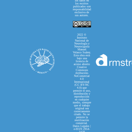
los datos en
los escritos
publicados son
responsabilidad
exclusiva de
sus autores.
2022 ©
Instituto
Nacional de
Neurología y
Neurociguría
Manuel
Velasco Suárez.
Esta obra está
bajo una
licencia de
acceso abierto
Creative
Commons
Atribución-
NoComercial
4.0
Internacional
(CC BY-NC
4.0) que
permite el uso,
distribución y
reproducción
en cualquier
medio, siempre
que el trabajo
original sea
correctamente
citado. No se
permite la
reutilización
comercial.
Datos Legales |
e-ISSN 2954-
3428