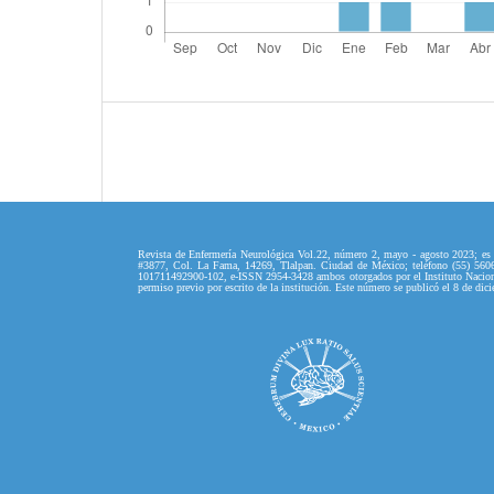
Revista de Enfermería Neurológica Vol.22, número 2, mayo - agosto 2023; es u
#3877, Col. La Fama, 14269, Tlalpan. Ciudad de México; teléfono (55) 5606 
101711492900-102, e-ISSN 2954-3428 ambos otorgados por el Instituto Nacional d
permiso previo por escrito de la institución. Este número se publicó el 8 de