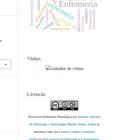
diabetes mellitus tipo 2
calidad
Enfermería
Adulto mayor
enfermería
Editorial
cuidados
Cuidado
adulto mayor
adolescente
Evaluación
Paciente
COVID-19
Ansiedad
cuidado
Adaptación
De
Visitas
Licencia:
Revista de Enfermería Neurológica por
Instituto Nacional
de Neurología y Neurocirugía Manuel Velasco Suárez
se
distribuye bajo una
Licencia Creative Commons
Atribución-NoComercial-SinDerivadas 4.0 Internacional
.