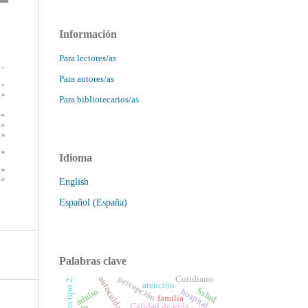
Información
Para lectores/as
Para autores/as
Para bibliotecarios/as
Idioma
English
Español (España)
Palabras clave
percepción
Cotidiano
autocuidado
atención
Salud
adulto
hospital
familia
Calidad de vida