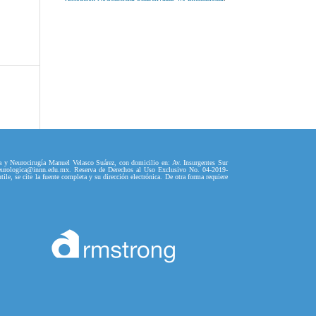
a y Neurocirugía Manuel Velasco Suárez, con domicilio en: Av. Insurgentes Sur
aneurologica@innn.edu.mx. Reserva de Derechos al Uso Exclusivo No. 04-2019-
, se cite la fuente completa y su dirección electrónica. De otra forma requiere