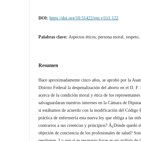
DOI:
https://doi.org/10.51422/ren.v11i1.122
Palabras clave:
Aspectos éticos, persona moral, respeto,
Resumen
Hace aproximadamente cinco años, se aprobó por la Asam
Distrito Federal la despenalización del aborto en el D. F. 
acerca de la condición moral y ética de los representante
salvaguardaran nuestros intereses en la Cámara de Diput
si estábamos de acuerdo con la modificación del Código 
práctica de enfermería esta nueva ley que obliga a las enf
contrarios a sus creencias y principios? Â¿Dónde quedó el
objeción de conciencia de los profesionales de salud? So
resolverse. Lo que sí es necesario hacer es un análisis de 