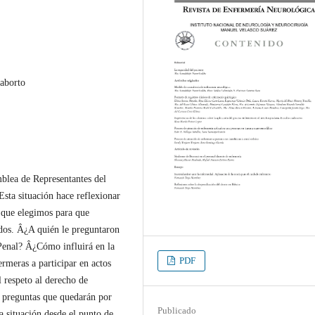
 aborto
blea de Representantes del
Esta situación hace reflexionar
s que elegimos para que
ados. Â¿A quién le preguntaron
Penal? Â¿Cómo influirá en la
PDF
ermeras a participar en actos
 respeto al derecho de
n preguntas que quedarán por
Publicado
la situación desde el punto de