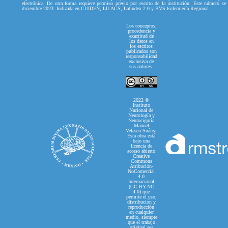
electrónica. De otra forma requiere permiso previo por escrito de la institución. Este número se
diciembre 2023. Indizada en CUIDEN, LILACS, Latindex 2.0 y BVS Enfermería Regional.
Los conceptos,
procedencia y
exactitud de
los datos en
los escritos
publicados son
responsabilidad
exclusiva de
sus autores.
2022 ©
Instituto
Nacional de
Neurología y
Neurociguría
Manuel
Velasco Suárez.
Esta obra está
bajo una
licencia de
acceso abierto
Creative
Commons
Atribución-
NoComercial
4.0
Internacional
(CC BY-NC
4.0) que
permite el uso,
distribución y
reproducción
en cualquier
medio, siempre
que el trabajo
original sea