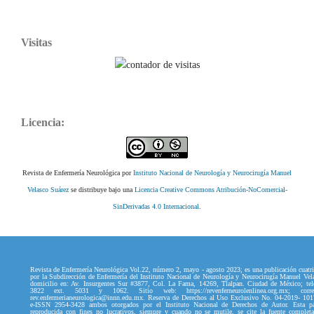
Visitas
Licencia:
Revista de Enfermería Neurológica por
Instituto Nacional de Neurología y Neurocirugía Manuel
Velasco Suárez
se distribuye bajo una
Licencia Creative Commons Atribución-NoComercial-
SinDerivadas 4.0 Internacional
.
Revista de Enfermería Neurológica Vol.22, número 2, mayo - agosto 2023; es una publicación cuatri
por la Subdirección de Enfermería del Instituto Nacional de Neurología y Neurocirugía Manuel Vel
domicilio en: Av. Insurgentes Sur #3877, Col. La Fama, 14269, Tlalpan. Ciudad de México; tel
3822 ext. 5031 y 1062. Sitio web: https://revenferneurolenlinea.org.mx; correo
rev.enfermerianeurologica@innn.edu.mx. Reserva de Derechos al Uso Exclusivo No. 04-2019- 10
e-ISSN 2954-3428 ambos otorgados por el Instituto Nacional de Derechos de Autor. Esta p
reproducida con fines no lucrativos, siempre y cuando no se mutile, se cite la fuente complet