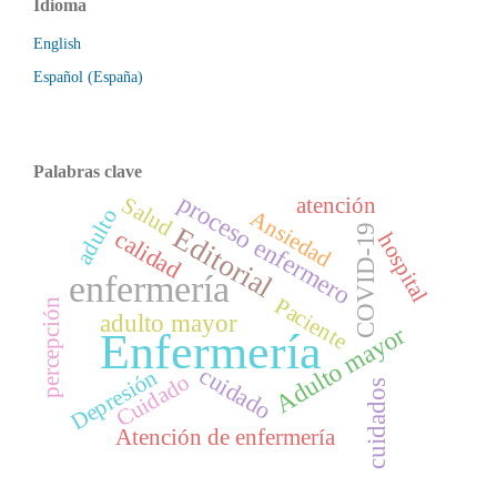
Idioma
English
Español (España)
Palabras clave
proceso enfermero
Salud
atención
adulto
Ansiedad
Editorial
COVID-19
calidad
hospital
enfermería
Paciente
percepción
adulto mayor
Adulto mayor
Enfermería
cuidado
Depresión
Cuidado
cuidados
Atención de enfermería