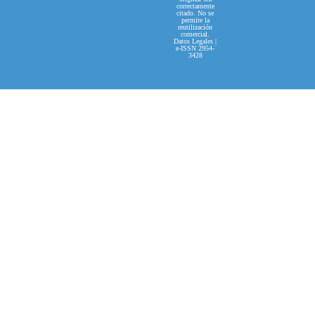
correctamente
citado. No se
permite la
reutilización
comercial.
Datos Legales |
e-ISSN 2954-
3428