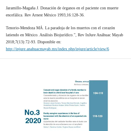
Jaramillo-Magaña J. Donación de órganos en el paciente con muerte
encefálica. Rev Arnest México 1993;16:128-36.
Tenorio-Mendoza MÁ. La paradoja de los muertos con el corazón
latiendo en México. Análisis Biojurídico.”, Rev InJure Anáhuac Mayab
2018;7(13):72-93. Disponible en:
http://injure.anahuacmayab.mx/index.php/injure/article/view/6