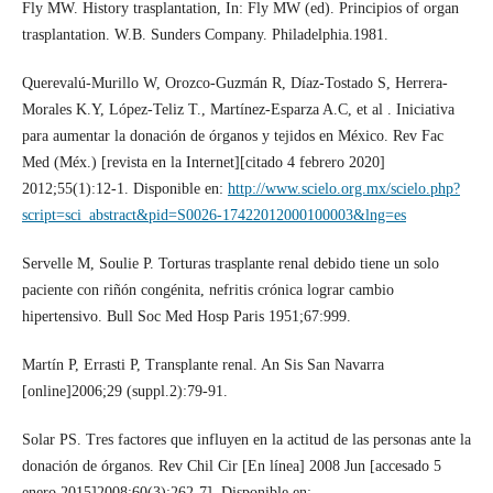
Fly MW. History trasplantation, In: Fly MW (ed). Principios of organ
trasplantation. W.B. Sunders Company. Philadelphia.1981.
Querevalú-Murillo W, Orozco-Guzmán R, Díaz-Tostado S, Herrera-
Morales K.Y, López-Teliz T., Martínez-Esparza A.C, et al . Iniciativa
para aumentar la donación de órganos y tejidos en México. Rev Fac
Med (Méx.) [revista en la Internet][citado 4 febrero 2020]
2012;55(1):12-1. Disponible en:
http://www.scielo.org.mx/scielo.php?
script=sci_abstract&pid=S0026-17422012000100003&lng=es
Servelle M, Soulie P. Torturas trasplante renal debido tiene un solo
paciente con riñón congénita, nefritis crónica lograr cambio
hipertensivo. Bull Soc Med Hosp Paris 1951;67:999.
Martín P, Errasti P, Transplante renal. An Sis San Navarra
[online]2006;29 (suppl.2):79-91.
Solar PS. Tres factores que influyen en la actitud de las personas ante la
donación de órganos. Rev Chil Cir [En línea] 2008 Jun [accesado 5
enero 2015]2008;60(3);262-7], Disponible en: