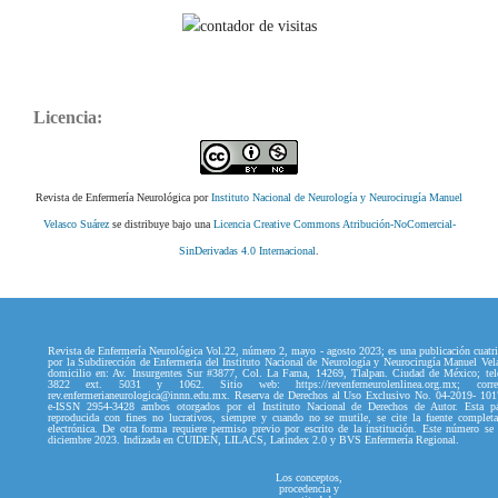
Licencia:
Revista de Enfermería Neurológica por
Instituto Nacional de Neurología y Neurocirugía Manuel
Velasco Suárez
se distribuye bajo una
Licencia Creative Commons Atribución-NoComercial-
SinDerivadas 4.0 Internacional
.
Revista de Enfermería Neurológica Vol.22, número 2, mayo - agosto 2023; es una publicación cuatri
por la Subdirección de Enfermería del Instituto Nacional de Neurología y Neurocirugía Manuel Vel
domicilio en: Av. Insurgentes Sur #3877, Col. La Fama, 14269, Tlalpan. Ciudad de México; tel
3822 ext. 5031 y 1062. Sitio web: https://revenferneurolenlinea.org.mx; correo
rev.enfermerianeurologica@innn.edu.mx. Reserva de Derechos al Uso Exclusivo No. 04-2019- 10
e-ISSN 2954-3428 ambos otorgados por el Instituto Nacional de Derechos de Autor. Esta p
reproducida con fines no lucrativos, siempre y cuando no se mutile, se cite la fuente complet
electrónica. De otra forma requiere permiso previo por escrito de la institución. Este número se
diciembre 2023. Indizada en CUIDEN, LILACS, Latindex 2.0 y BVS Enfermería Regional.
Los conceptos,
procedencia y