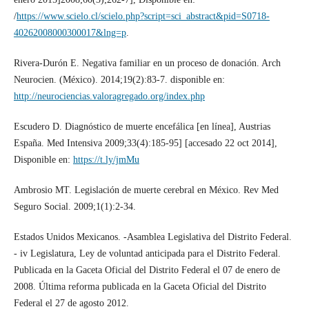
/
https://www.scielo.cl/scielo.php?script=sci_abstract&pid=S0718-
40262008000300017&lng=p
.
Rivera-Durón E. Negativa familiar en un proceso de donación. Arch
Neurocien. (México). 2014;19(2):83-7. disponible en:
http://neurociencias.valoragregado.org/index.php
Escudero D. Diagnóstico de muerte encefálica [en línea], Austrias
España. Med Intensiva 2009;33(4):185-95] [accesado 22 oct 2014],
Disponible en:
https://t.ly/jmMu
Ambrosio MT. Legislación de muerte cerebral en México. Rev Med
Seguro Social. 2009;1(1):2-34.
Estados Unidos Mexicanos. -Asamblea Legislativa del Distrito Federal.
- iv Legislatura, Ley de voluntad anticipada para el Distrito Federal.
Publicada en la Gaceta Oficial del Distrito Federal el 07 de enero de
2008. Última reforma publicada en la Gaceta Oficial del Distrito
Federal el 27 de agosto 2012.