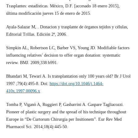
Trasplantes: estadísticas. México, D.F. [accesado 18 enero 2015],
última modificación jueves 15 de enero de 2015.
Ayala-Salazar M, . Donacion y trasplante de órganos tejidos y células,
Editorial Trillas. Edición 2ª, 2006.
Simpkin AL, Robertson LC, Barber VS, Young JD. Modifiable factors
influencing relatives’ decision to offer organ donation: systematic
review. BMJ. 2009;338:b991.
Bhandari M, Tewari A. Is transplantation only 100 years old? Br J Urol
1997 ;79(4):495-8. Doi:
https://doi.org/10.1046/j.1464-
410x.1997.00096.x
Tomba P, Viganò A, Ruggieri P, Gasbarrini A. Gaspare Tagliacozzi.
Pioneer of plastic surgery and the spread of his technique throughout
Europe in “De Curtorum Chirurgia per Insitionem”. Eur Rev Med
Pharmacol Sci. 2014;18(4):445-50.