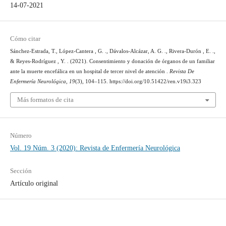
14-07-2021
Cómo citar
Sánchez-Estrada, T., López-Cantera , G. ., Dávalos-Alcázar, A. G. ., Rivera-Durón , E. .,
& Reyes-Rodríguez , Y. . (2021). Consentimiento y donación de órganos de un familiar
ante la muerte encefálica en un hospital de tercer nivel de atención .
Revista De
Enfermería Neurológica
,
19
(3), 104–115. https://doi.org/10.51422/ren.v19i3.323
Más formatos de cita
Número
Vol. 19 Núm. 3 (2020): Revista de Enfermería Neurológica
Sección
Artículo original