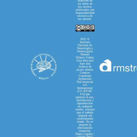
exactitud de
los datos en
los escritos
publicados son
responsabilidad
exclusiva de
sus autores.
2022 ©
Instituto
Nacional de
Neurología y
Neurociguría
Manuel
Velasco Suárez.
Esta obra está
bajo una
licencia de
acceso abierto
Creative
Commons
Atribución-
NoComercial
4.0
Internacional
(CC BY-NC
4.0) que
permite el uso,
distribución y
reproducción
en cualquier
medio, siempre
que el trabajo
original sea
correctamente
citado. No se
permite la
reutilización
comercial.
Datos Legales |
e-ISSN 2954-