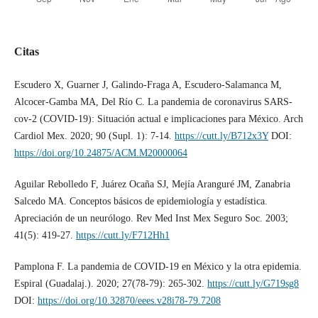
Citas
Escudero X, Guarner J, Galindo-Fraga A, Escudero-Salamanca M,
Alcocer-Gamba MA, Del Río C. La pandemia de coronavirus SARS-
cov-2 (COVID-19): Situación actual e implicaciones para México. Arch
Cardiol Mex. 2020; 90 (Supl. 1): 7-14.
https://cutt.ly/B712x3Y
DOI:
https://doi.org/10.24875/ACM.M20000064
Aguilar Rebolledo F, Juárez Ocaña SJ, Mejía Aranguré JM, Zanabria
Salcedo MA. Conceptos básicos de epidemiología y estadística.
Apreciación de un neurólogo. Rev Med Inst Mex Seguro Soc. 2003;
41(5): 419-27.
https://cutt.ly/F712Hh1
Pamplona F. La pandemia de COVID-19 en México y la otra epidemia.
Espiral (Guadalaj.). 2020; 27(78-79): 265-302.
https://cutt.ly/G719sg8
DOI:
https://doi.org/10.32870/eees.v28i78-79.7208