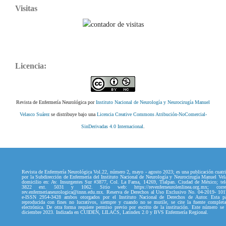
Visitas
Licencia:
Revista de Enfermería Neurológica por
Instituto Nacional de Neurología y Neurocirugía Manuel
Velasco Suárez
se distribuye bajo una
Licencia Creative Commons Atribución-NoComercial-
SinDerivadas 4.0 Internacional
.
Revista de Enfermería Neurológica Vol.22, número 2, mayo - agosto 2023; es una publicación cuatri
por la Subdirección de Enfermería del Instituto Nacional de Neurología y Neurocirugía Manuel Vel
domicilio en: Av. Insurgentes Sur #3877, Col. La Fama, 14269, Tlalpan. Ciudad de México; tel
3822 ext. 5031 y 1062. Sitio web: https://revenferneurolenlinea.org.mx; correo
rev.enfermerianeurologica@innn.edu.mx. Reserva de Derechos al Uso Exclusivo No. 04-2019- 10
e-ISSN 2954-3428 ambos otorgados por el Instituto Nacional de Derechos de Autor. Esta p
reproducida con fines no lucrativos, siempre y cuando no se mutile, se cite la fuente complet
electrónica. De otra forma requiere permiso previo por escrito de la institución. Este número se
diciembre 2023. Indizada en CUIDEN, LILACS, Latindex 2.0 y BVS Enfermería Regional.