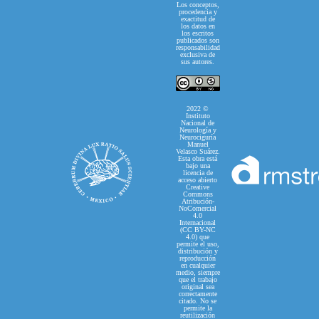
Los conceptos,
procedencia y
exactitud de
los datos en
los escritos
publicados son
responsabilidad
exclusiva de
sus autores.
2022 ©
Instituto
Nacional de
Neurología y
Neurociguría
Manuel
Velasco Suárez.
Esta obra está
bajo una
licencia de
acceso abierto
Creative
Commons
Atribución-
NoComercial
4.0
Internacional
(CC BY-NC
4.0) que
permite el uso,
distribución y
reproducción
en cualquier
medio, siempre
que el trabajo
original sea
correctamente
citado. No se
permite la
reutilización