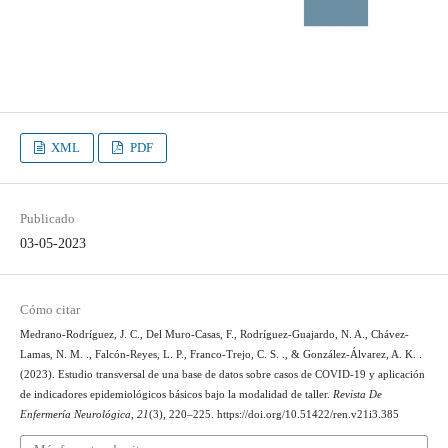
XML
PDF
Publicado
03-05-2023
Cómo citar
Medrano-Rodríguez, J. C., Del Muro-Casas, F., Rodríguez-Guajardo, N. A., Chávez-
Lamas, N. M. ., Falcón-Reyes, L. P., Franco-Trejo, C. S. ., & González-Álvarez, A. K. .
(2023). Estudio transversal de una base de datos sobre casos de COVID-19 y aplicación
de indicadores epidemiológicos básicos bajo la modalidad de taller.
Revista De
Enfermería Neurológica
,
21
(3), 220–225. https://doi.org/10.51422/ren.v21i3.385