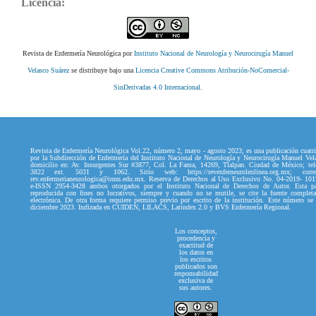
Licencia:
Revista de Enfermería Neurológica por
Instituto Nacional de Neurología y Neurocirugía Manuel
Velasco Suárez
se distribuye bajo una
Licencia Creative Commons Atribución-NoComercial-
SinDerivadas 4.0 Internacional
.
Revista de Enfermería Neurológica Vol.22, número 2, mayo - agosto 2023; es una publicación cuatri
por la Subdirección de Enfermería del Instituto Nacional de Neurología y Neurocirugía Manuel Vel
domicilio en: Av. Insurgentes Sur #3877, Col. La Fama, 14269, Tlalpan. Ciudad de México; tel
3822 ext. 5031 y 1062. Sitio web: https://revenferneurolenlinea.org.mx; correo
rev.enfermerianeurologica@innn.edu.mx. Reserva de Derechos al Uso Exclusivo No. 04-2019- 10
e-ISSN 2954-3428 ambos otorgados por el Instituto Nacional de Derechos de Autor. Esta p
reproducida con fines no lucrativos, siempre y cuando no se mutile, se cite la fuente complet
electrónica. De otra forma requiere permiso previo por escrito de la institución. Este número se
diciembre 2023. Indizada en CUIDEN, LILACS, Latindex 2.0 y BVS Enfermería Regional.
Los conceptos,
procedencia y
exactitud de
los datos en
los escritos
publicados son
responsabilidad
exclusiva de
sus autores.