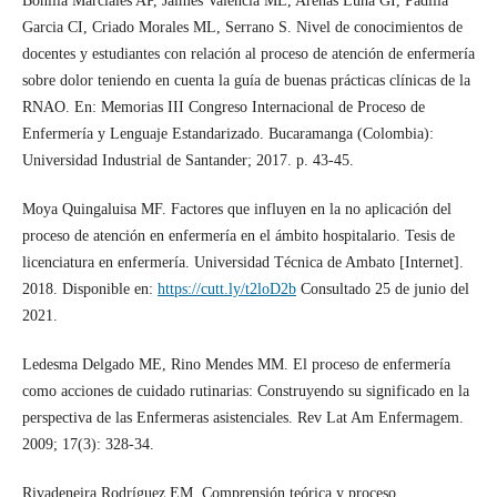
Bonilla Marciales AP, Jaimes Valencia ML, Arenas Luna GI, Padilla
Garcia CI, Criado Morales ML, Serrano S. Nivel de conocimientos de
docentes y estudiantes con relación al proceso de atención de enfermería
sobre dolor teniendo en cuenta la guía de buenas prácticas clínicas de la
RNAO. En: Memorias III Congreso Internacional de Proceso de
Enfermería y Lenguaje Estandarizado. Bucaramanga (Colombia):
Universidad Industrial de Santander; 2017. p. 43-45.
Moya Quingaluisa MF. Factores que influyen en la no aplicación del
proceso de atención en enfermería en el ámbito hospitalario. Tesis de
licenciatura en enfermería. Universidad Técnica de Ambato [Internet].
2018. Disponible en:
https://cutt.ly/t2loD2b
Consultado 25 de junio del
2021.
Ledesma Delgado ME, Rino Mendes MM. El proceso de enfermería
como acciones de cuidado rutinarias: Construyendo su significado en la
perspectiva de las Enfermeras asistenciales. Rev Lat Am Enfermagem.
2009; 17(3): 328-34.
Rivadeneira Rodríguez EM. Comprensión teórica y proceso