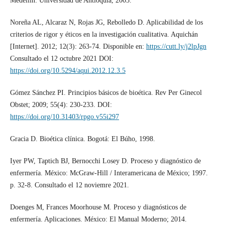
Medellín: Universidad de Antioquia, 2003.
Noreña AL, Alcaraz N, Rojas JG, Rebolledo D. Aplicabilidad de los
criterios de rigor y éticos en la investigación cualitativa. Aquichán
[Internet]. 2012; 12(3): 263-74. Disponible en:
https://cutt.ly/j2lpJgn
Consultado el 12 octubre 2021 DOI:
https://doi.org/10.5294/aqui.2012.12.3.5
Gómez Sánchez PI. Principios básicos de bioética. Rev Per Ginecol
Obstet; 2009; 55(4): 230-233. DOI:
https://doi.org/10.31403/rpgo.v55i297
Gracia D. Bioética clínica. Bogotá: El Búho, 1998.
Iyer PW, Taptich BJ, Bernocchi Losey D. Proceso y diagnóstico de
enfermería. México: McGraw-Hill / Interamericana de México; 1997.
p. 32-8. Consultado el 12 noviemre 2021.
Doenges M, Frances Moorhouse M. Proceso y diagnósticos de
enfermería. Aplicaciones. México: El Manual Moderno; 2014.