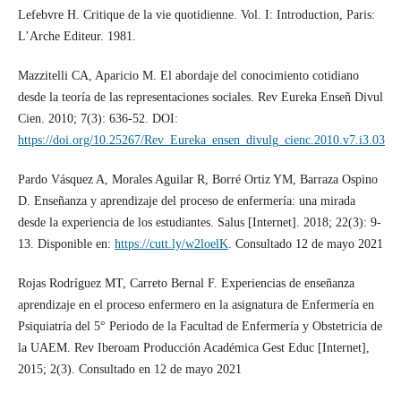
Lefebvre H. Critique de la vie quotidienne. Vol. I: Introduction, Paris:
L’Arche Editeur. 1981.
Mazzitelli CA, Aparicio M. El abordaje del conocimiento cotidiano
desde la teoría de las representaciones sociales. Rev Eureka Enseñ Divul
Cien. 2010; 7(3): 636-52. DOI:
https://doi.org/10.25267/Rev_Eureka_ensen_divulg_cienc.2010.v7.i3.03
Pardo Vásquez A, Morales Aguilar R, Borré Ortiz YM, Barraza Ospino
D. Enseñanza y aprendizaje del proceso de enfermería: una mirada
desde la experiencia de los estudiantes. Salus [Internet]. 2018; 22(3): 9-
13. Disponible en:
https://cutt.ly/w2loelK
. Consultado 12 de mayo 2021
Rojas Rodríguez MT, Carreto Bernal F. Experiencias de enseñanza
aprendizaje en el proceso enfermero en la asignatura de Enfermería en
Psiquiatría del 5° Periodo de la Facultad de Enfermería y Obstetricia de
la UAEM. Rev Iberoam Producción Académica Gest Educ [Internet],
2015; 2(3). Consultado en 12 de mayo 2021