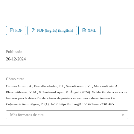
PDF
PDF (Inglés) (English)
XML
Publicado
26-12-2024
Cómo citar
Orozco-Alonzo, A., Báez-Hernández, F. J., Nava-Navarro, V. ., Morales-Nieto, A.,
Blanco-Álvarez, V. M., & Zenteno-López, M. Ángel. (2024). Validación de la escala de
barreras para la detección del cáncer de próstata en varones nahuas.
Revista De
Enfermería Neurológica
,
23
(1), 1–12. https://doi.org/10.51422/ren.v23i1.465
Más formatos de cita