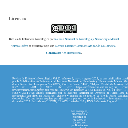
Licencia:
Revista de Enfermería Neurológica por
Instituto Nacional de Neurología y Neurocirugía Manuel
Velasco Suárez
se distribuye bajo una
Licencia Creative Commons Atribución-NoComercial-
SinDerivadas 4.0 Internacional
.
Revista de Enfermería Neurológica Vol.22, número 2, mayo - agosto 2023; es una publicación cuatri
por la Subdirección de Enfermería del Instituto Nacional de Neurología y Neurocirugía Manuel Vel
domicilio en: Av. Insurgentes Sur #3877, Col. La Fama, 14269, Tlalpan. Ciudad de México; tel
3822 ext. 5031 y 1062. Sitio web: https://revenferneurolenlinea.org.mx; correo
rev.enfermerianeurologica@innn.edu.mx. Reserva de Derechos al Uso Exclusivo No. 04-2019- 10
e-ISSN 2954-3428 ambos otorgados por el Instituto Nacional de Derechos de Autor. Esta p
reproducida con fines no lucrativos, siempre y cuando no se mutile, se cite la fuente complet
electrónica. De otra forma requiere permiso previo por escrito de la institución. Este número se
diciembre 2023. Indizada en CUIDEN, LILACS, Latindex 2.0 y BVS Enfermería Regional.
Los conceptos,
procedencia y
exactitud de
los datos en
los escritos
publicados son