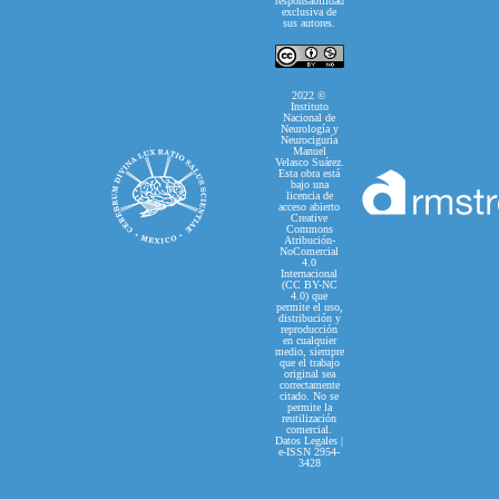
responsabilidad
exclusiva de
sus autores.
2022 ©
Instituto
Nacional de
Neurología y
Neurociguría
Manuel
Velasco Suárez.
Esta obra está
bajo una
licencia de
acceso abierto
Creative
Commons
Atribución-
NoComercial
4.0
Internacional
(CC BY-NC
4.0) que
permite el uso,
distribución y
reproducción
en cualquier
medio, siempre
que el trabajo
original sea
correctamente
citado. No se
permite la
reutilización
comercial.
Datos Legales |
e-ISSN 2954-
3428