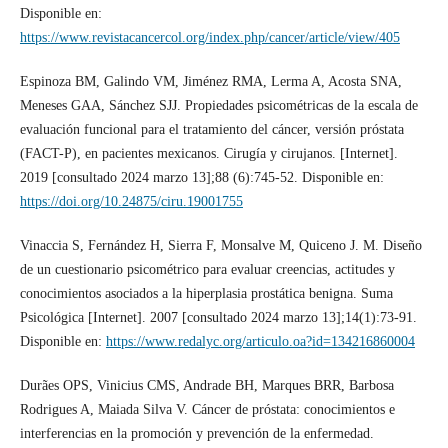
Disponible en:
https://www.revistacancercol.org/index.php/cancer/article/view/405
Espinoza BM, Galindo VM, Jiménez RMA, Lerma A, Acosta SNA,
Meneses GAA, Sánchez SJJ. Propiedades psicométricas de la escala de
evaluación funcional para el tratamiento del cáncer, versión próstata
(FACT-P), en pacientes mexicanos. Cirugía y cirujanos. [Internet].
2019 [consultado 2024 marzo 13];88 (6):745-52. Disponible en:
https://doi.org/10.24875/ciru.19001755
Vinaccia S, Fernández H, Sierra F, Monsalve M, Quiceno J. M. Diseño
de un cuestionario psicométrico para evaluar creencias, actitudes y
conocimientos asociados a la hiperplasia prostática benigna. Suma
Psicológica [Internet]. 2007 [consultado 2024 marzo 13];14(1):73-91.
Disponible en:
https://www.redalyc.org/articulo.oa?id=134216860004
Durães OPS, Vinicius CMS, Andrade BH, Marques BRR, Barbosa
Rodrigues A, Maiada Silva V. Cáncer de próstata: conocimientos e
interferencias en la promoción y prevención de la enfermedad.