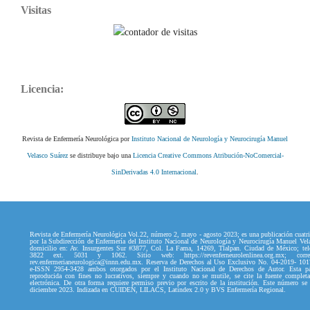
Visitas
Licencia:
Revista de Enfermería Neurológica por
Instituto Nacional de Neurología y Neurocirugía Manuel
Velasco Suárez
se distribuye bajo una
Licencia Creative Commons Atribución-NoComercial-
SinDerivadas 4.0 Internacional
.
Revista de Enfermería Neurológica Vol.22, número 2, mayo - agosto 2023; es una publicación cuatri
por la Subdirección de Enfermería del Instituto Nacional de Neurología y Neurocirugía Manuel Vel
domicilio en: Av. Insurgentes Sur #3877, Col. La Fama, 14269, Tlalpan. Ciudad de México; tel
3822 ext. 5031 y 1062. Sitio web: https://revenferneurolenlinea.org.mx; correo
rev.enfermerianeurologica@innn.edu.mx. Reserva de Derechos al Uso Exclusivo No. 04-2019- 10
e-ISSN 2954-3428 ambos otorgados por el Instituto Nacional de Derechos de Autor. Esta p
reproducida con fines no lucrativos, siempre y cuando no se mutile, se cite la fuente complet
electrónica. De otra forma requiere permiso previo por escrito de la institución. Este número se
diciembre 2023. Indizada en CUIDEN, LILACS, Latindex 2.0 y BVS Enfermería Regional.